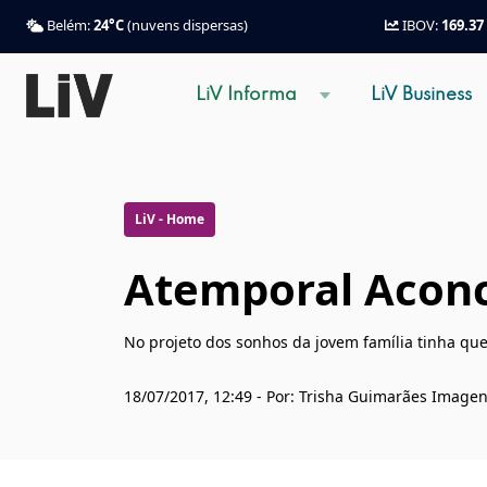
Belém:
24°C
(nuvens dispersas)
IBOV:
169.37
LiV Informa
LiV Business
LiV - Home
Atemporal Acon
No projeto dos sonhos da jovem família tinha que 
18/07/2017, 12:49 - Por: Trisha Guimarães Image