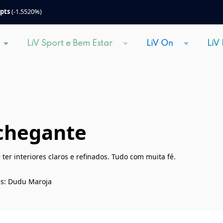
 pts
(-1.5520%)
LiV Sport e Bem Estar
LiV On
LiV
chegante
ter interiores claros e refinados. Tudo com muita fé.
ns: Dudu Maroja