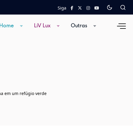
Siga
 Home
LiV Lux
Outras
rna em um refúgio verde