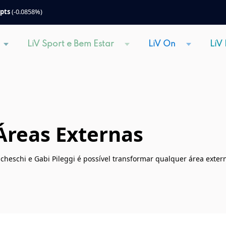
 pts
(-0.0858%)
LiV Sport e Bem Estar
LiV On
LiV
Áreas Externas
acheschi e Gabi Pileggi é possível transformar qualquer área exte