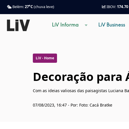
Belém:
27°C
(chuva leve)
IBOV:
174.70
LiV Informa
LiV Business
LiV - Home
Decoração para 
Com as ideias valiosas das paisagistas Luciana B
07/08/2023, 16:47 - Por: Foto: Cacá Bratke