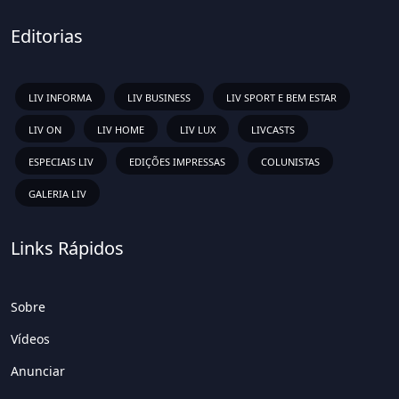
Editorias
LIV INFORMA
LIV BUSINESS
LIV SPORT E BEM ESTAR
LIV ON
LIV HOME
LIV LUX
LIVCASTS
ESPECIAIS LIV
EDIÇÕES IMPRESSAS
COLUNISTAS
GALERIA LIV
Links Rápidos
Sobre
Vídeos
Anunciar