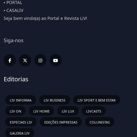
▪️ PORTAL
▪️ CASALIV
Seja bem vindo(a) ao Portal e Revista LiV!
Siga-nos
Editorias
LIV INFORMA
LIV BUSINESS
LIV SPORT E BEM ESTAR
LIV ON
LIV HOME
LIV LUX
LIVCASTS
ESPECIAIS LIV
EDIÇÕES IMPRESSAS
COLUNISTAS
GALERIA LIV