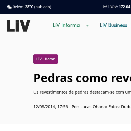
Belém:
28°C
(nublado)
IBOV:
172.04
LiV Informa
LiV Business
LiV - Home
Pedras como rev
Os revestimentos de pedras destacam-se com uma
12/08/2014, 17:56 - Por: Lucas Ohana/ Fotos: Dud