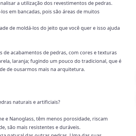
alisar a utilização dos revestimentos de pedras.
á-los em bancadas, pois são áreas de muitos
de de moldá-los do jeito que você quer e isso ajuda
os de acabamentos de pedras, com cores e texturas
ela, laranja; fugindo um pouco do tradicional, que é
dade de ousarmos mais na arquitetura.
ras naturais e artificiais?
tone e Nanoglass, têm menos porosidade, riscam
e, são mais resistentes e duráveis.
eza natural das outras pedras. Uma das suas