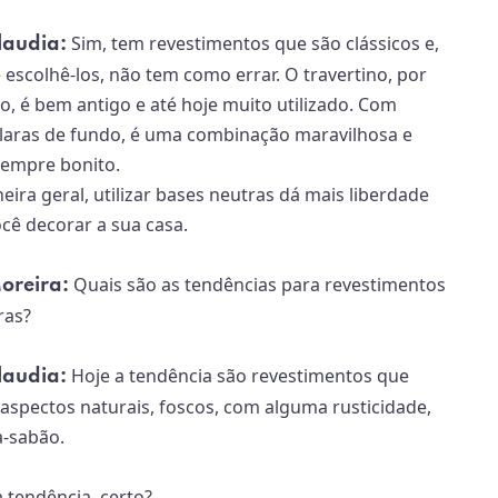
Sim, tem revestimentos que são clássicos e,
laudia:
 escolhê-los, não tem como errar. O travertino, por
, é bem antigo e até hoje muito utilizado. Com
claras de fundo, é uma combinação maravilhosa e
 sempre bonito.
ira geral, utilizar bases neutras dá mais liberdade
ocê decorar a sua casa.
Quais são as tendências para revestimentos
Moreira:
ras?
Hoje a tendência são revestimentos que
laudia:
spectos naturais, foscos, com alguma rusticidade,
a-sabão.
a tendência, certo?