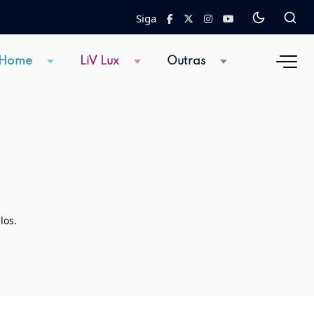
Siga
 Home
LiV Lux
Outras
los.