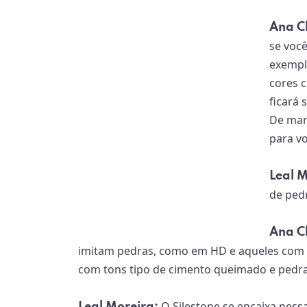
Ana C
se você
exemplo
cores 
ficará
De mane
para v
Leal 
de ped
Ana C
imitam pedras, como em HD e aqueles com a
com tons tipo de cimento queimado e pedr
O Silestone se encaixa ness