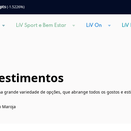
 pts
(-1.5226%)
LiV Sport e Bem Estar
LiV On
LiV
estimentos
 grande variedade de opções, que abrange todos os gostos e esti
u Maroja