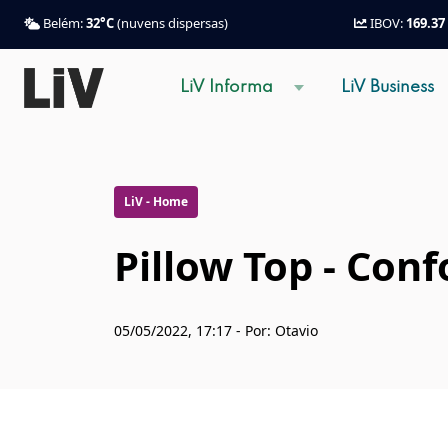
Belém:
32°C
(nuvens dispersas)
IBOV:
169.37
LiV Informa
LiV Business
LiV - Home
Pillow Top - Con
05/05/2022, 17:17 - Por: Otavio