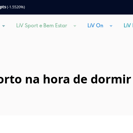
 pts
(-1.5520%)
LiV Sport e Bem Estar
LiV On
LiV
forto na hora de dormir