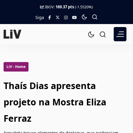
IBOV:
169.37 pts
(-1.5520%)
Siga
LiV - Home
Thaís Dias apresenta
projeto na Mostra Eliza
Ferraz
Arquiteta trouxe elementos de destaque, que evidenciam