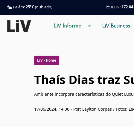
Belém:
25°C
(nublado)
IBOV:
172.04
LiV Informa
LiV Business
LiV - Home
Thaís Dias traz S
Ambiente incorpora características do Quiet Luxu
17/06/2024, 14:06 - Por: Laylton Corpes / Fotos: 