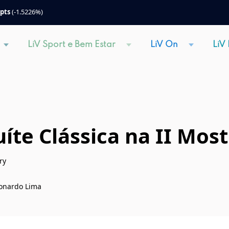
 pts
(-1.5226%)
LiV Sport e Bem Estar
LiV On
LiV
uíte Clássica na II Most
ry
Leonardo Lima