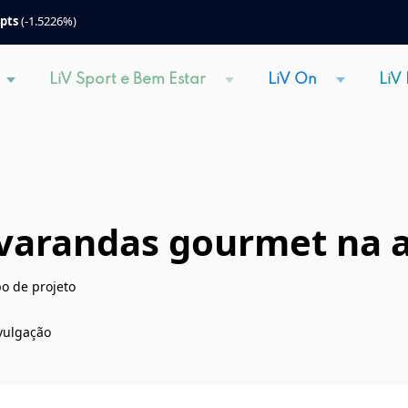
 pts
(-1.5226%)
LiV Sport e Bem Estar
LiV On
LiV
 varandas gourmet na a
po de projeto
ivulgação