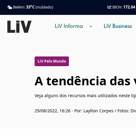
Belém:
33°C
(nublado)
IBOV:
172.04
LiV Informa
LiV Business
LiV Pelo Mundo
A tendência das
Veja alguns dos recursos mais utilizados neste ti
29/08/2022, 16:26 - Por: Laylton Corpes / Fotos: D