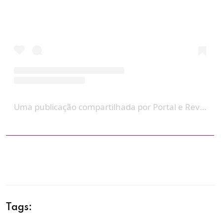
Uma publicação compartilhada por Portal e Revista LiV (@portalerevistaliv)
Tags: