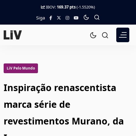
IBOV:
169.37 pts
(-1.5520%)
Siga
LiV Pelo Mundo
Inspiração renascentista
marca série de
revestimentos Murano, da