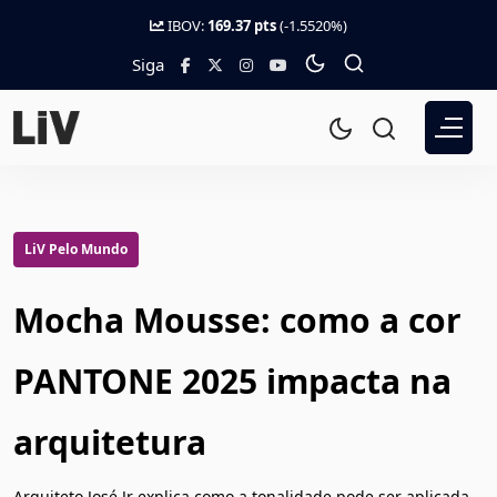
IBOV:
169.37 pts
(-1.5520%)
Siga
LiV Pelo Mundo
Mocha Mousse: como a cor
PANTONE 2025 impacta na
arquitetura
Arquiteto José Jr explica como a tonalidade pode ser aplicada