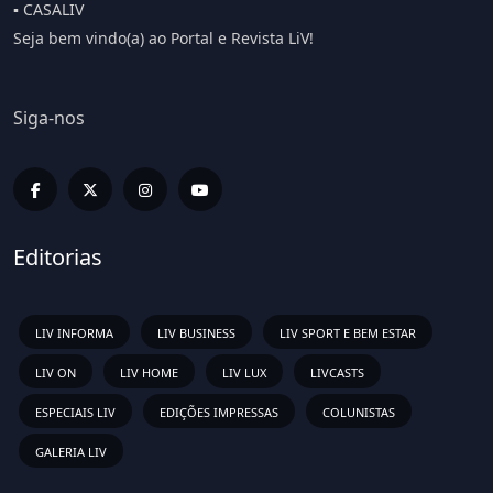
▪️ CASALIV
Seja bem vindo(a) ao Portal e Revista LiV!
Siga-nos
Editorias
LIV INFORMA
LIV BUSINESS
LIV SPORT E BEM ESTAR
LIV ON
LIV HOME
LIV LUX
LIVCASTS
ESPECIAIS LIV
EDIÇÕES IMPRESSAS
COLUNISTAS
GALERIA LIV