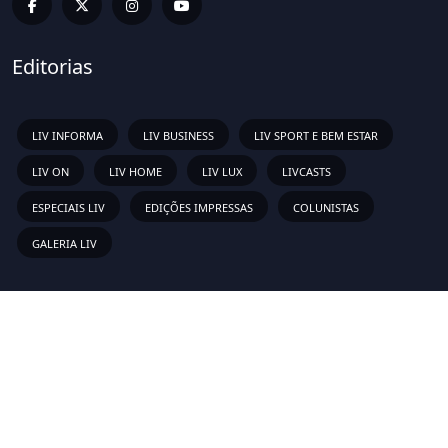
Editorias
LIV INFORMA
LIV BUSINESS
LIV SPORT E BEM ESTAR
LIV ON
LIV HOME
LIV LUX
LIVCASTS
ESPECIAIS LIV
EDIÇÕES IMPRESSAS
COLUNISTAS
GALERIA LIV
Links Rápidos
Sobre
Vídeos
Anunciar