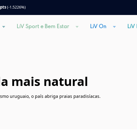
 pts
(-1.5226%)
LiV Sport e Bem Estar
LiV On
LiV
a mais natural
ismo uruguaio, o país abriga praias paradisíacas.