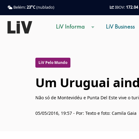
Belém:
23°C
(nublado)
IBOV:
172.04
LiV Informa
LiV Business
LiV Pelo Mundo
Um Uruguai aind
Não só de Montevidéu e Punta Del Este vive o tur
05/05/2016, 19:57 - Por: Texto e foto: Camila Gaia