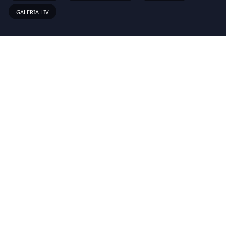
GALERIA LIV
Links Rápidos
Sobre
Vídeos
Anunciar
Newsletter
Inscreva-se em nossa lista de emails para receber as novas
atualizações!