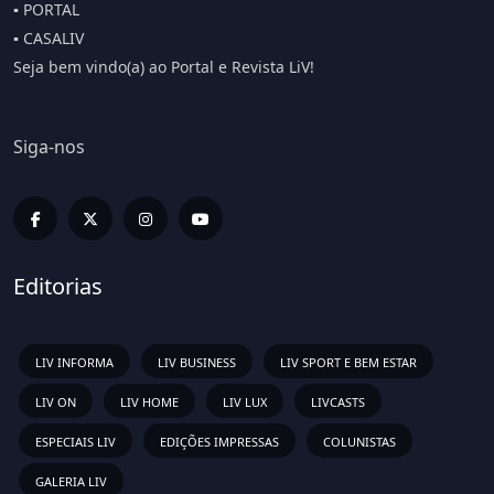
▪️ PORTAL
▪️ CASALIV
Seja bem vindo(a) ao Portal e Revista LiV!
Siga-nos
Editorias
LIV INFORMA
LIV BUSINESS
LIV SPORT E BEM ESTAR
LIV ON
LIV HOME
LIV LUX
LIVCASTS
ESPECIAIS LIV
EDIÇÕES IMPRESSAS
COLUNISTAS
GALERIA LIV