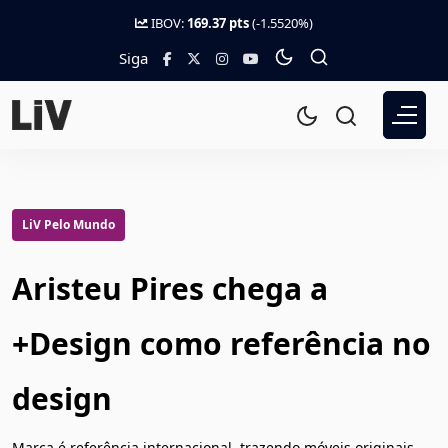
IBOV:
169.37 pts
(-1.5520%)
Siga
LiV Pelo Mundo
Aristeu Pires chega a
+Design como referência no
design
Marca é referência internacional, trazendo móveis originais