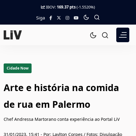
IBOV:
169.37 pts
(-1.5520%)
Siga
Cidade Now
Arte e história na comida
de rua em Palermo
Chef Andressa Martorano conta experiência ao Portal LiV
31/01/2023, 15:41 - Por: Laylton Corpes / Fotos: Divulgação