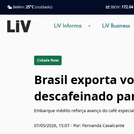
Belém:
25°C
(nublado)
IBOV:
172.04
LiV Informa
LiV Business
Cidade Now
Brasil exporta v
descafeinado par
Embarque inédito reforça avanço do café especial
07/05/2026, 15:07 - Por: Fernanda Cavalcante