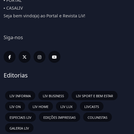
▪️ PORTAL
▪️ CASALIV
Seja bem vindo(a) ao Portal e Revista LiV!
Siga-nos
Editorias
LIV INFORMA
LIV BUSINESS
LIV SPORT E BEM ESTAR
LIV ON
LIV HOME
LIV LUX
LIVCASTS
ESPECIAIS LIV
EDIÇÕES IMPRESSAS
COLUNISTAS
GALERIA LIV