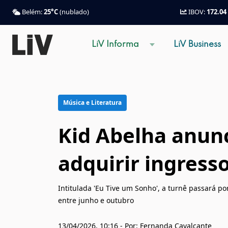
Belém:
25°C
(nublado)
IBOV:
172.04
LiV Informa
LiV Business
Música e Literatura
Kid Abelha anunc
adquirir ingress
Intitulada 'Eu Tive um Sonho', a turnê passará por 
entre junho e outubro
13/04/2026, 10:16 - Por: Fernanda Cavalcante