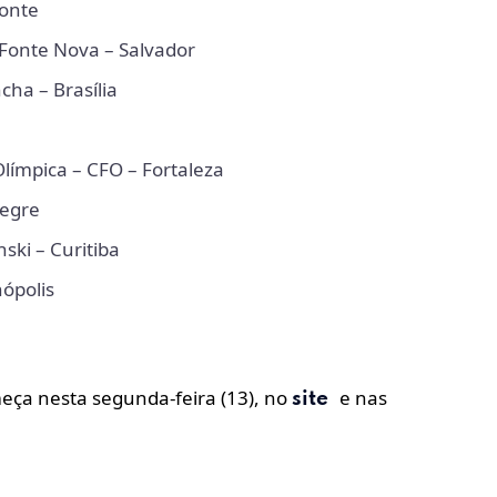
zonte
 Fonte Nova – Salvador
ha – Brasília
límpica – CFO – Fortaleza
legre
ski – Curitiba
ópolis
eça nesta segunda-feira (13), no
e nas
site