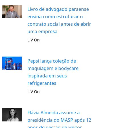
Livro de advogado paraense
ensina como estruturar o
contrato social antes de abrir
uma empresa
LiV On
Pepsi lança coleção de
maquiagem e bodycare
inspirada em seus
refrigerantes
LiV On
Flávia Almeida assume a
presidência do MASP após 12
anos de gestão de Heitor