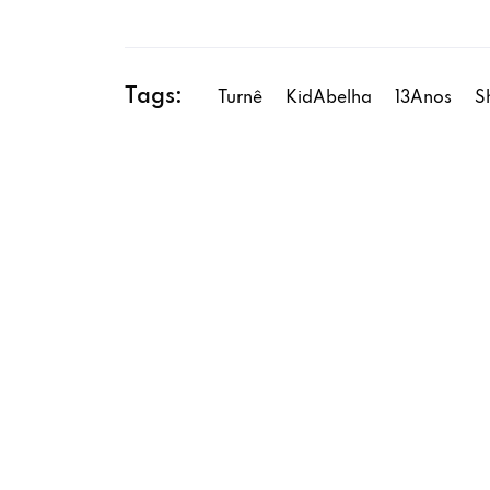
Tags:
Turnê
KidAbelha
13Anos
S