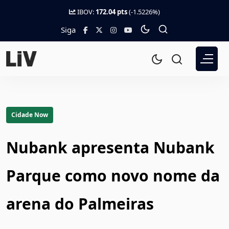
IBOV:
172.04 pts
(-1.5226%)
Siga
Cidade Now
Nubank apresenta Nubank
Parque como novo nome da
arena do Palmeiras