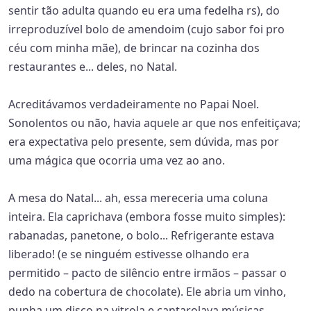
sentir tão adulta quando eu era uma fedelha rs), do
irreproduzível bolo de amendoim (cujo sabor foi pro
céu com minha mãe), de brincar na cozinha dos
restaurantes e... deles, no Natal.
Acreditávamos verdadeiramente no Papai Noel.
Sonolentos ou não, havia aquele ar que nos enfeitiçava;
era expectativa pelo presente, sem dúvida, mas por
uma mágica que ocorria uma vez ao ano.
A mesa do Natal... ah, essa mereceria uma coluna
inteira. Ela caprichava (embora fosse muito simples):
rabanadas, panetone, o bolo... Refrigerante estava
liberado! (e se ninguém estivesse olhando era
permitido – pacto de silêncio entre irmãos – passar o
dedo na cobertura de chocolate). Ele abria um vinho,
punha um disco na vitrola e cantarolava músicas