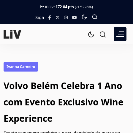
IBOV:
172.04 pts
(-1.5226%)
Siga
Ivanna Carneiro
Volvo Belém Celebra 1 Ano
com Evento Exclusivo Wine
Experience
Evento comemora também a nova identidade da marca na