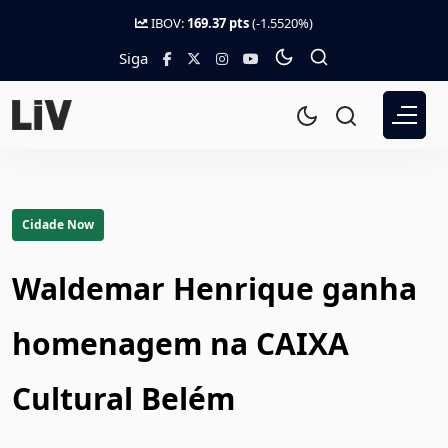
IBOV:
169.37 pts
(-1.5520%)
Siga
Cidade Now
Waldemar Henrique ganha
homenagem na CAIXA
Cultural Belém