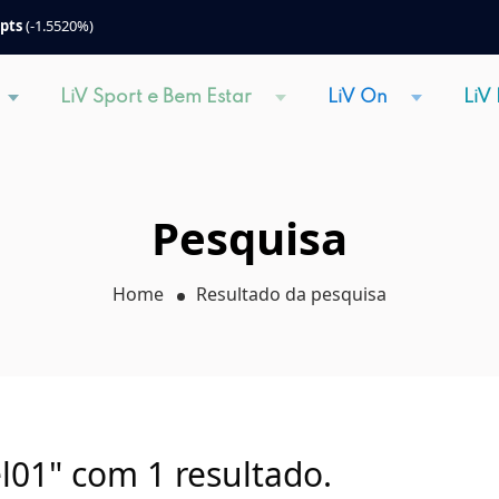
 pts
(-1.5520%)
LiV Sport e Bem Estar
LiV On
LiV
Pesquisa
Home
Resultado da pesquisa
l01" com 1 resultado.