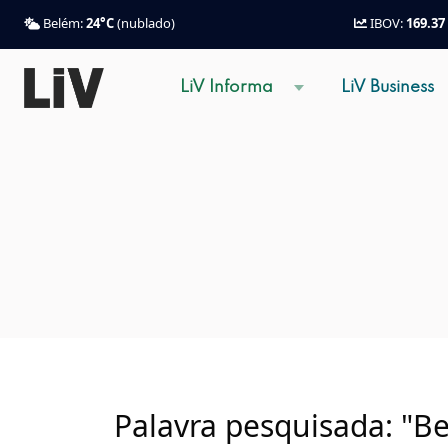
Belém:
24°C
(nublado)
IBOV:
169.37
LiV Informa
LiV Business
Palavra pesquisada: "Be