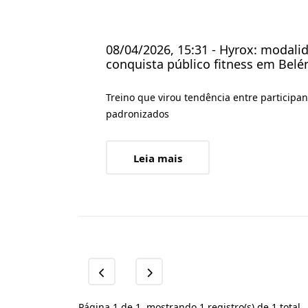
08/04/2026, 15:31 - Hyrox: modalid
conquista público fitness em Belé
Treino que virou tendência entre participan
padronizados
Leia mais
Página 1 de 1, mostrando 1 registro(s) de 1 total