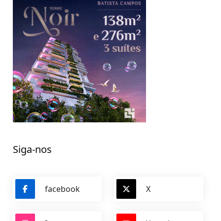
Siga-nos
facebook
X