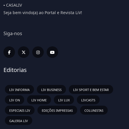
▪️ CASALIV
Seja bem vindo(a) ao Portal e Revista LiV!
Siga-nos
Editorias
LIV INFORMA
LIV BUSINESS
LIV SPORT E BEM ESTAR
LIV ON
LIV HOME
LIV LUX
LIVCASTS
ESPECIAIS LIV
EDIÇÕES IMPRESSAS
COLUNISTAS
GALERIA LIV