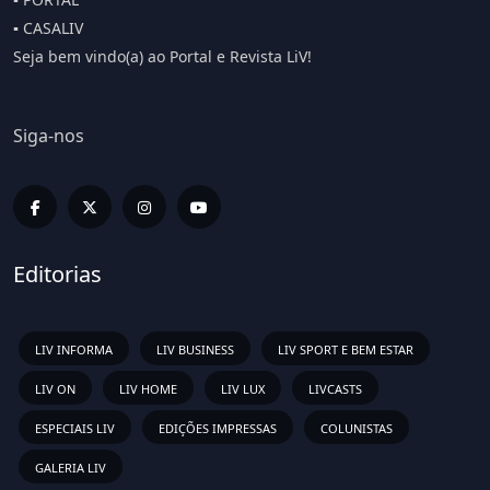
▪️ CASALIV
Seja bem vindo(a) ao Portal e Revista LiV!
Siga-nos
Editorias
LIV INFORMA
LIV BUSINESS
LIV SPORT E BEM ESTAR
LIV ON
LIV HOME
LIV LUX
LIVCASTS
ESPECIAIS LIV
EDIÇÕES IMPRESSAS
COLUNISTAS
GALERIA LIV