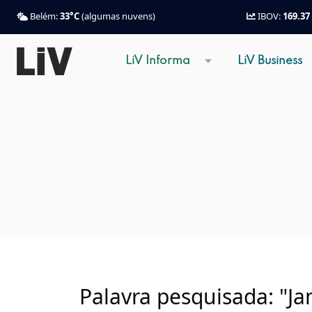
Belém:
33°C
(algumas nuvens)
IBOV:
169.37
LiV Informa
LiV Business
Palavra pesquisada: "Ja