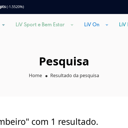
 pts
(-1.5520%)
LiV Sport e Bem Estar
LiV On
LiV
Pesquisa
Home
Resultado da pesquisa
mbeiro" com 1 resultado.