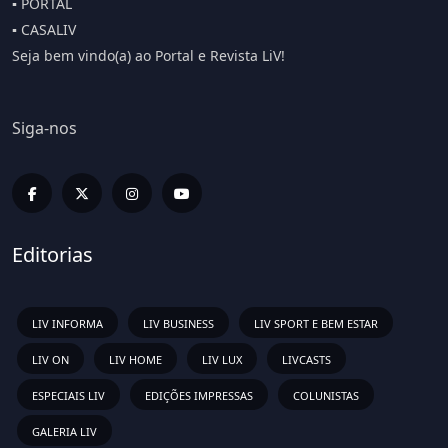
▪️ PORTAL
▪️ CASALIV
Seja bem vindo(a) ao Portal e Revista LiV!
Siga-nos
Editorias
LIV INFORMA
LIV BUSINESS
LIV SPORT E BEM ESTAR
LIV ON
LIV HOME
LIV LUX
LIVCASTS
ESPECIAIS LIV
EDIÇÕES IMPRESSAS
COLUNISTAS
GALERIA LIV