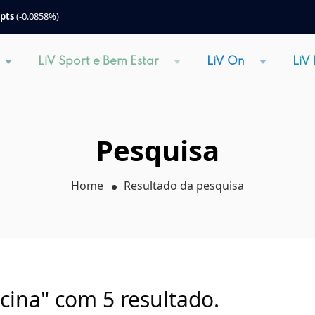
 pts
(-0.0858%)
LiV Sport e Bem Estar
LiV On
LiV
Pesquisa
Home
Resultado da pesquisa
cina" com 5 resultado.