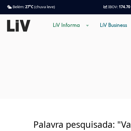
Belém:
27°C
(chuva leve)
IBOV:
174.70
LiV Informa
LiV Business
Palavra pesquisada: "Va