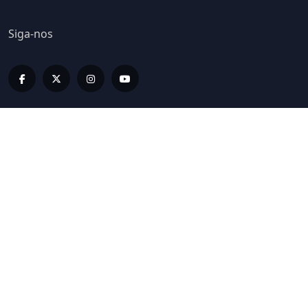
Siga-nos
Editorias
LIV INFORMA
LIV BUSINESS
LIV SPORT E BEM ESTAR
LIV ON
LIV HOME
LIV LUX
LIVCASTS
ESPECIAIS LIV
EDIÇÕES IMPRESSAS
COLUNISTAS
GALERIA LIV
Links Rápidos