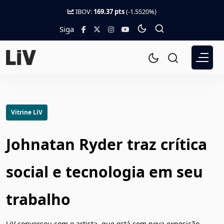
IBOV:
169.37 pts
(-1.5520%)
Siga
Vitrine LiV
Johnatan Ryder traz crítica
social e tecnologia em seu
trabalho
LiV conversou com o artista, que está com nova exposição