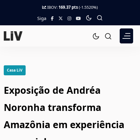
IBOV:
169.37 pts
(-1.5520%)
Siga
Casa LiV
Exposição de Andréa
Noronha transforma
Amazônia em experiência