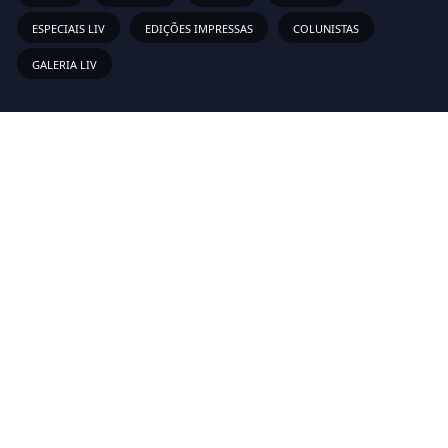
ESPECIAIS LIV
EDIÇÕES IMPRESSAS
COLUNISTAS
GALERIA LIV
Links Rápidos
Sobre
Vídeos
Anunciar
Newsletter
Inscreva-se em nossa lista de emails para receber as novas
atualizações!