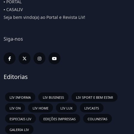
▪️ PORTAL
▪️ CASALIV
Seja bem vindo(a) ao Portal e Revista LiV!
Siga-nos
Editorias
LIV INFORMA
LIV BUSINESS
LIV SPORT E BEM ESTAR
LIV ON
LIV HOME
LIV LUX
LIVCASTS
ESPECIAIS LIV
EDIÇÕES IMPRESSAS
COLUNISTAS
GALERIA LIV