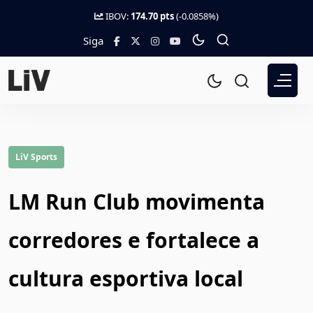
IBOV:
174.70 pts
(-0.0858%)
Siga
LiV Sports
LM Run Club movimenta
corredores e fortalece a
cultura esportiva local