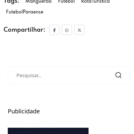
Tags:
Manguerão
Futebol
RotaTurística
FutebolParaense
Compartilhar:
Publicidade