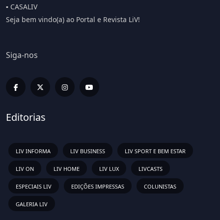
▪️ CASALIV
Seja bem vindo(a) ao Portal e Revista LiV!
Siga-nos
Editorias
LIV INFORMA
LIV BUSINESS
LIV SPORT E BEM ESTAR
LIV ON
LIV HOME
LIV LUX
LIVCASTS
ESPECIAIS LIV
EDIÇÕES IMPRESSAS
COLUNISTAS
GALERIA LIV