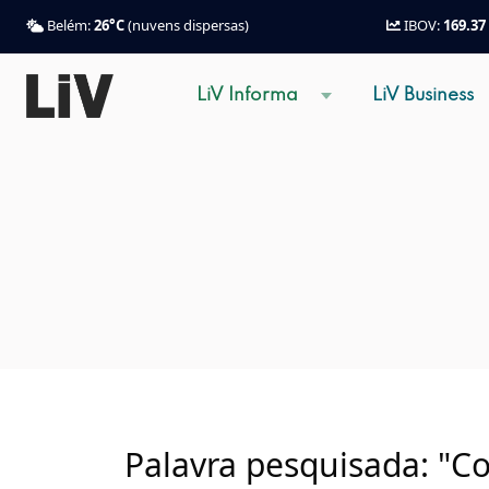
Belém:
26°C
(nuvens dispersas)
IBOV:
169.37
LiV Informa
LiV Business
Palavra pesquisada: "Co