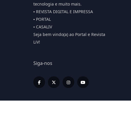
tecnologia e muito mais.
▪️ REVISTA DIGITAL E IMPRESSA
▪️ PORTAL
▪️ CASALIV
Seja bem vindo(a) ao Portal e Revista
LiV!
Siga-nos
© 2026 Portal LiV - Todos os Direitos Reserv