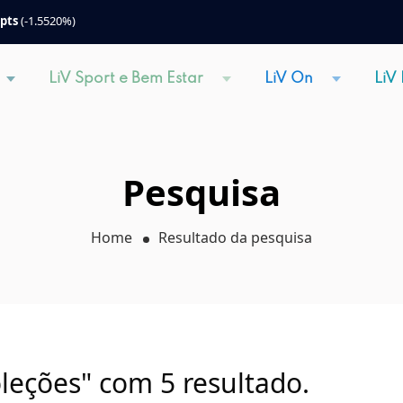
 pts
(-1.5520%)
LiV Sport e Bem Estar
LiV On
LiV
Pesquisa
Home
Resultado da pesquisa
leções" com 5 resultado.