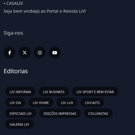
▪️ CASALIV
Seja bem vindo(a) ao Portal e Revista LiV!
Siga-nos
Editorias
LIV INFORMA
LIV BUSINESS
LIV SPORT E BEM ESTAR
LIV ON
LIV HOME
LIV LUX
LIVCASTS
ESPECIAIS LIV
EDIÇÕES IMPRESSAS
COLUNISTAS
GALERIA LIV