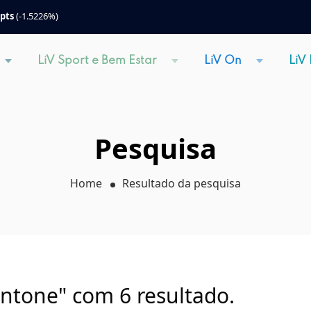
 pts
(-1.5226%)
LiV Sport e Bem Estar
LiV On
LiV
Pesquisa
Home
Resultado da pesquisa
antone" com 6 resultado.