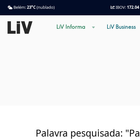
Belém:
23°C
(nublado)
IBOV:
172.04
LiV Informa
LiV Business
Palavra pesquisada: "P