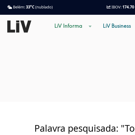
Belém:
33°C
(nublado)
IBOV:
174.70
LiV Informa
LiV Business
Palavra pesquisada: "To