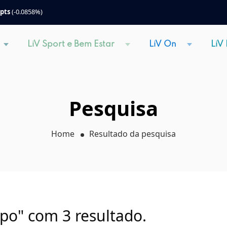
 pts
(-0.0858%)
LiV Sport e Bem Estar
LiV On
LiV
Pesquisa
Home
Resultado da pesquisa
po" com 3 resultado.