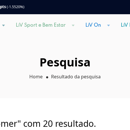
 pts
(-1.5520%)
LiV Sport e Bem Estar
LiV On
LiV
Pesquisa
Home
Resultado da pesquisa
omer" com 20 resultado.