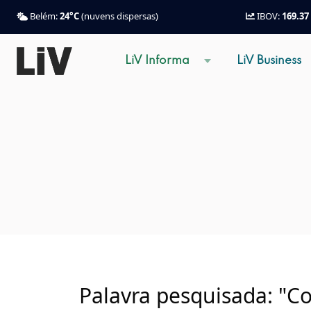
Belém:
24°C
(nuvens dispersas)
IBOV:
169.37
LiV Informa
LiV Business
Palavra pesquisada: "C