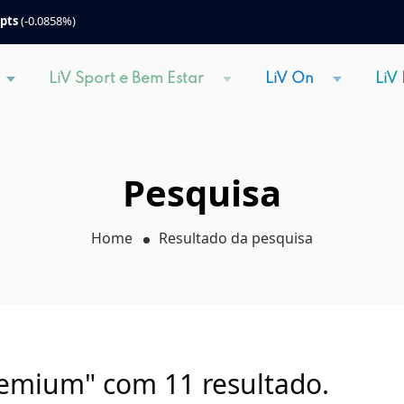
 pts
(-0.0858%)
LiV Sport e Bem Estar
LiV On
LiV
Pesquisa
Home
Resultado da pesquisa
remium" com 11 resultado.