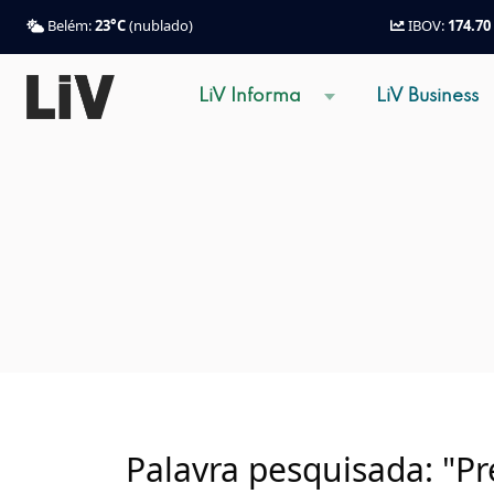
Belém:
23°C
(nublado)
IBOV:
174.70
LiV Informa
LiV Business
Palavra pesquisada: "P